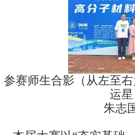
参赛师生合影（从左至右
运星
朱志