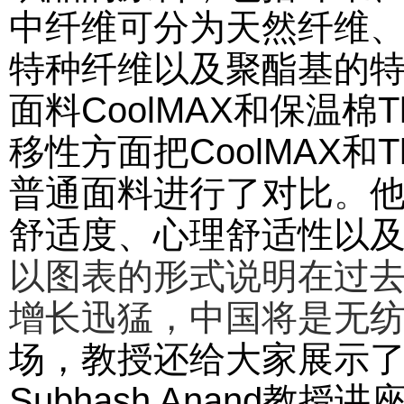
中纤维可分为天然纤维
特种纤维以及聚酯基的
面料
CoolMAX
和保温棉
T
移性方面把
CoolMAX
和
T
普通面料进行了对比
。
舒适度、心理舒适性以
以图表的形式说明在过
增长迅猛，中国将是无
场，教授还给大家展示
Subhash Anand
教授讲