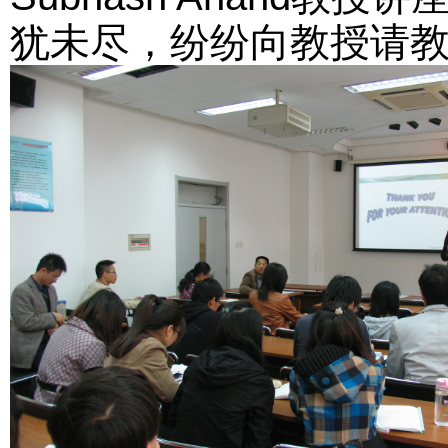
犹未尽，纷纷向教授请